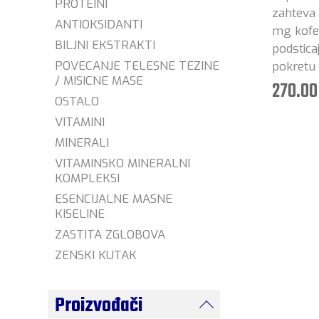
PROTEINI
zahteva 
ANTIOKSIDANTI
mg kofei
BILJNI EKSTRAKTI
podsticaj
POVECANJE TELESNE TEZINE
pokretu —
/ MISICNE MASE
270.00
OSTALO
VITAMINI
MINERALI
VITAMINSKO MINERALNI
KOMPLEKSI
ESENCIJALNE MASNE
KISELINE
ZASTITA ZGLOBOVA
ZENSKI KUTAK
Proizvođači