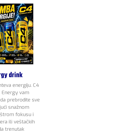
rgy drink
hteva energiju. C4
e Energy vam
da prebrodite sve
jući snažnom
štrom fokusu i
era ili veštačkih
da trenutak