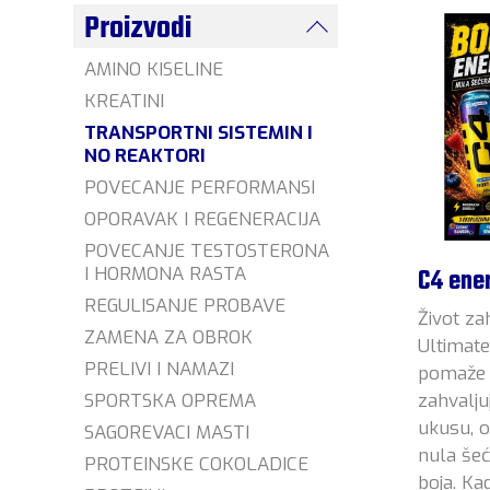
Proizvodi
AMINO KISELINE
KREATINI
TRANSPORTNI SISTEMIN I
NO REAKTORI
POVECANJE PERFORMANSI
OPORAVAK I REGENERACIJA
POVECANJE TESTOSTERONA
I HORMONA RASTA
C4 ene
REGULISANJE PROBAVE
Život za
ZAMENA ZA OBROK
Ultimat
PRELIVI I NAMAZI
pomaže 
SPORTSKA OPREMA
zahvalju
ukusu, o
SAGOREVACI MASTI
nula šeć
PROTEINSKE COKOLADICE
boja. Ka