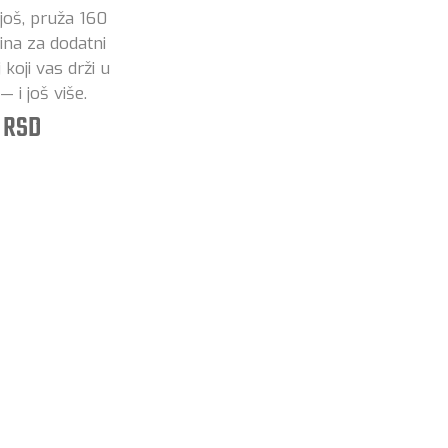
još, pruža 160
na za dodatni
 koji vas drži u
 i još više.
 RSD