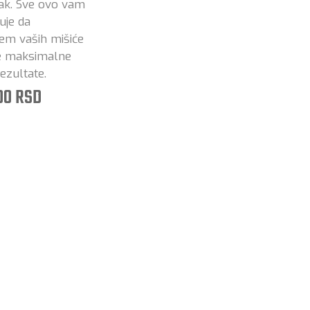
ak. Sve ovo vam
je da
jem vaših mišiće
te maksimalne
rezultate.
00 RSD