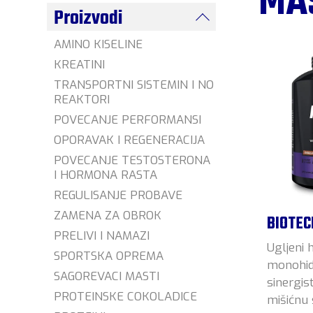
MA
Proizvodi
AMINO KISELINE
KREATINI
TRANSPORTNI SISTEMIN I NO
REAKTORI
POVECANJE PERFORMANSI
OPORAVAK I REGENERACIJA
POVECANJE TESTOSTERONA
I HORMONA RASTA
REGULISANJE PROBAVE
ZAMENA ZA OBROK
BIOTEC
PRELIVI I NAMAZI
Ugljeni h
SPORTSKA OPREMA
monohid
SAGOREVACI MASTI
sinergist
PROTEINSKE COKOLADICE
mišićnu 