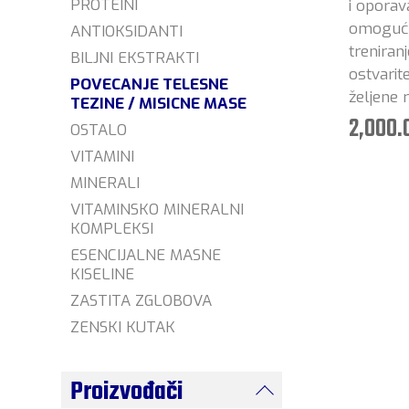
PROTEINI
i oporav
omoguću
ANTIOKSIDANTI
treniran
BILJNI EKSTRAKTI
ostvari
POVECANJE TELESNE
željene 
TEZINE / MISICNE MASE
2,000.
OSTALO
VITAMINI
MINERALI
VITAMINSKO MINERALNI
KOMPLEKSI
ESENCIJALNE MASNE
KISELINE
ZASTITA ZGLOBOVA
ZENSKI KUTAK
Proizvođači