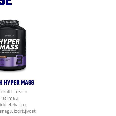
SE
H HYPER MASS
idrati i kreatin
rat imaju
ički efekat na
snagu, izdržljivost