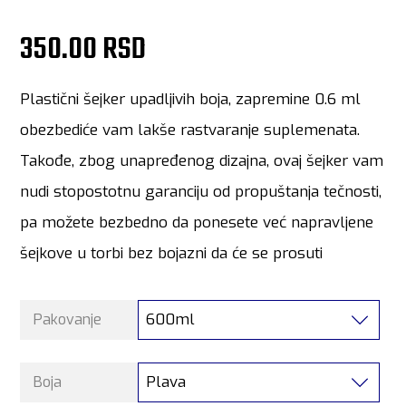
350.00 RSD
Plastični šejker upadljivih boja, zapremine 0.6 ml
obezbediće vam lakše rastvaranje suplemenata.
Takođe, zbog unapređenog dizajna, ovaj šejker vam
nudi stopostotnu garanciju od propuštanja tečnosti,
pa možete bezbedno da ponesete već napravljene
šejkove u torbi bez bojazni da će se prosuti
600ml
Pakovanje
Plava
Boja