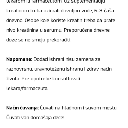
lekarom ili farmaceutom. Uz suplementaciju
kreatinom treba uzimati dovoljno vode, 6-8 čaša
dnevno. Osobe koje koriste kreatin treba da prate
nivo kreatinina u serumu. Preporučene dnevne
doze se ne smeju prekoračiti.
Napomene
:
Dodaci ishrani nisu zamena za
raznovrsnu, uravnoteženu ishranu i zdrav način
života. Pre upotrebe konsultovati
lekara/farmaceuta.
Način čuvanja:
Čuvati na hladnom i suvom mestu.
Čuvati van domašaja dece!