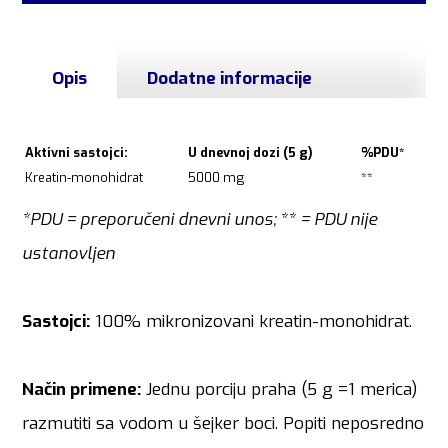
Opis
Dodatne informacije
Aktivni sastojci:
U dnevnoj dozi (5 g)
%PDU*
Kreatin-monohidrat
5000 mg
**
*PDU = preporučeni dnevni unos; ** = PDU nije
ustanovljen
Sastojci:
100% mikronizovani kreatin-monohidrat.
Način primene:
Jednu porciju praha (5 g =1 merica)
razmutiti sa vodom u šejker boci. Popiti neposredno