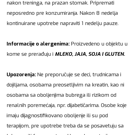
nakon treninga, na prazan stomak. Pripremati
neposredno pre konzumiranja. Nakon 8 nedelja
kontinuirane upotrebe napraviti 1 nedelju pauze.
Informacije o alergenima:
Proizvedeno u objektu u
kome se prerađuju i
MLEKO, JAJA, SOJA I GLUTEN.
Upozorenja:
Ne preporučuje se deci, trudnicama i
dojiljama, osobama preosetljivim na kreatin, kao ni
osobama sa oboljenjima bubrega ili rizikom od
renalnih poremećaja, npr. dijabetičarima. Osobe koje
imaju dijagnostifikovano oboljenje ili su pod
terapijom, pre upotrebe treba da se posavetuju sa