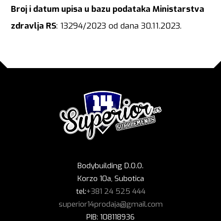
Broj i datum upisa u bazu podataka Ministarstva
zdravlja RS
: 13294/2023 od dana 30.11.2023.
Bodybuilding D.O.O.
Korzo 10a, Subotica
tel:
+381 24 525 444
superior14prodaja@gmail.com
PIB: 108118936