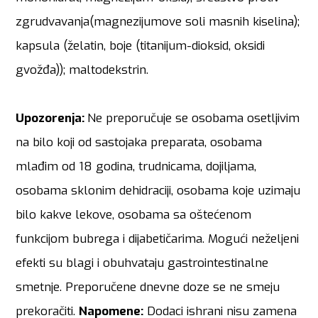
zgrudvavanja(magnezijumove soli masnih kiselina);
kapsula (želatin, boje (titanijum-dioksid, oksidi
gvožđa)); maltodekstrin.
Upozorenja:
Ne preporučuje se osobama osetljivim
na bilo koji od sastojaka preparata, osobama
mlađim od 18 godina, trudnicama, dojiljama,
osobama sklonim dehidraciji, osobama koje uzimaju
bilo kakve lekove, osobama sa oštećenom
funkcijom bubrega i dijabetičarima. Mogući neželjeni
efekti su blagi i obuhvataju gastrointestinalne
smetnje. Preporučene dnevne doze se ne smeju
prekoračiti.
Napomene:
Dodaci ishrani nisu zamena