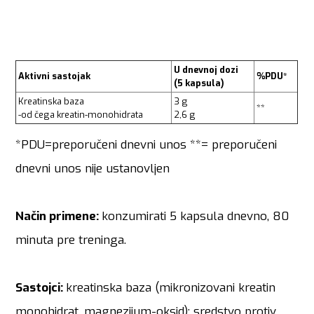
U dnevnoj dozi
Aktivni sastojak
%PDU*
(5 kapsula)
Kreatinska baza
3 g
**
-od čega kreatin-monohidrata
2,6 g
*PDU=preporučeni dnevni unos **= preporučeni
dnevni unos nije ustanovljen
Način primene:
konzumirati 5 kapsula dnevno, 80
minuta pre treninga.
Sastojci:
kreatinska baza (mikronizovani kreatin
monohidrat, magnezijum-oksid); sredstvo protiv