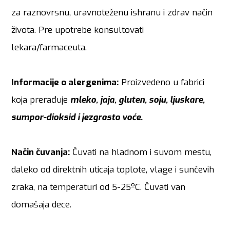
za raznovrsnu, uravnoteženu ishranu i zdrav način
života. Pre upotrebe konsultovati
lekara/farmaceuta.
Informacije o alergenima:
Proizvedeno u fabrici
koja prerađuje
mleko, jaja, gluten, soju, ljuskare,
sumpor-dioksid i jezgrasto voće.
Način čuvanja:
Čuvati na hladnom i suvom mestu,
daleko od direktnih uticaja toplote, vlage i sunčevih
zraka, na temperaturi od 5-25ºC. Čuvati van
domašaja dece.