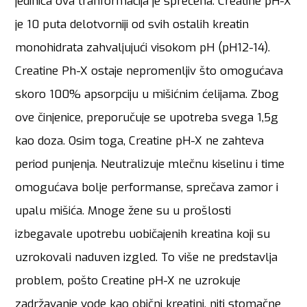
jedinica ova tranformacija je sprečena. Creatine pH-X
je 10 puta delotvorniji od svih ostalih kreatin
monohidrata zahvaljujući visokom pH (pH12-14).
Creatine Ph-X ostaje nepromenljiv što omogućava
skoro 100% apsorpciju u mišićnim ćelijama. Zbog
ove činjenice, preporučuje se upotreba svega 1,5g
kao doza. Osim toga, Creatine pH-X ne zahteva
period punjenja. Neutralizuje mlečnu kiselinu i time
omogućava bolje performanse, sprečava zamor i
upalu mišića. Mnoge žene su u prošlosti
izbegavale upotrebu uobičajenih kreatina koji su
uzrokovali naduven izgled. To više ne predstavlja
problem, pošto Creatine pH-X ne uzrokuje
zadržavanje vode kao obični kreatini, niti stomačne