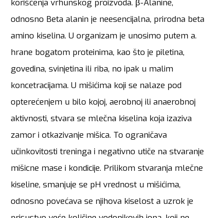
korišćenja vrhunskog proizvod​a. β-Alanine,
odnosno Beta alanin je neesencijalna, prirodna beta
amino kiselina. U organizam je unosimo putem a.
hrane bogatom proteinima, kao što je piletina,
govedina, svinjetina ili riba, no ipak u malim
koncetracijama. U mišićima koji se nalaze pod
opterećenjem u bilo kojoj, aerobnoj ili anaerobnoj
aktivnosti, stvara se mlečna kiselina koja izaziva
zamor i otkazivanje mišica. To ograničava
učinkovitosti treninga i negativno utiče na stvaranje
mišicne mase i kondicije. Prilikom stvaranja mlečne
kiseline, smanjuje se pH vrednost u mišićima,
odnosno povećava se njihova kiselost a uzrok je
prisustvo veće količine vodonikovih jona, koji ne