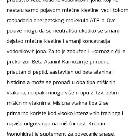
nastaju samo pojavom mlečne kiseline, već i tokom
raspadanja energetskog molekula ATP-a. Ove
pojave mogu da se neutrališu ukoliko se smanji
dejstvo mlečne kiseline i smanji koncetracija
vodonikovih jona. Za to je zadužen L-karnozin čiji je
prekurzor Beta Alanin! Karnozin je prirodno
prisutan di peptid, sastavljen od beta alanina i
histidina a može se pronaći u oba tipa mišicnih
vlakana, no ipak mnogo više u tipu 2, tzv. belim
mišićnim vlaknima. Mišićna vlakna tipa 2 se
primarno koriste kod visoko intenzivnih treninga i
najviše odgovaraju na mišićni rast. Kreatin
Monohidrat je suplement za povećanje snage.