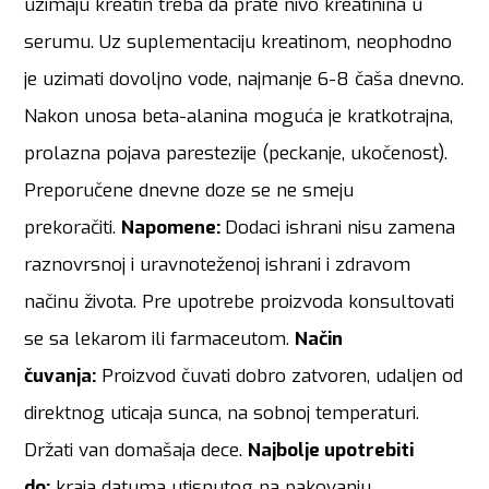
uzimaju kreatin treba da prate nivo kreatinina u
serumu. Uz suplementaciju kreatinom, neophodno
je uzimati dovoljno vode, najmanje 6-8 čaša dnevno.
Nakon unosa beta-alanina moguća je kratkotrajna,
prolazna pojava parestezije (peckanje, ukočenost).
Preporučene dnevne doze se ne smeju
prekoračiti.
Napomene:
Dodaci ishrani nisu zamena
raznovrsnoj i uravnoteženoj ishrani i zdravom
načinu života. Pre upotrebe proizvoda konsultovati
se sa lekarom ili farmaceutom.
Način
čuvanja:
Proizvod čuvati dobro zatvoren, udaljen od
direktnog uticaja sunca, na sobnoj temperaturi.
Držati van domašaja dece.
Najbolje upotrebiti
do:
kraja datuma utisnutog na pakovanju