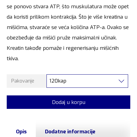
se ponovo stvara ATP, što muskulatura može opet
da koristi prilikom kontrakcija. Što je više kreatina u
mišićima, stvaraće se veća količina ATP-a. Ovako se
obezbeđuje da mišići pruže maksimalni učinak.
Kreatin takođe pomaže i regenerisanju mišićnih
tkiva.
120kap
Pakovanje
Dodaj u korpu
Opis
Dodatne informacije