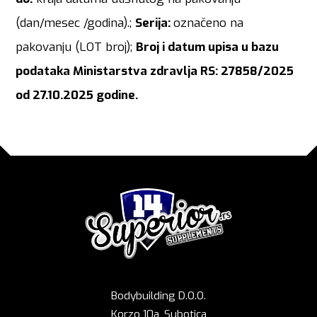
(dan/mesec /godina).;
Serija:
označeno na
pakovanju (LOT broj);
Broj i datum upisa u bazu
podataka Ministarstva zdravlja RS: 27858/2025
od 27.10.2025 godine.
Bodybuilding D.O.O.
Korzo 10a, Subotica