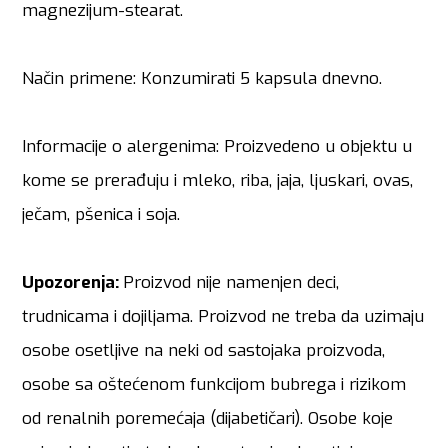
magnezijum-stearat.
Način primene: Konzumirati 5 kapsula dnevno.
Informacije o alergenima: Proizvedeno u objektu u
kome se prerađuju i mleko, riba, jaja, ljuskari, ovas,
ječam, pšenica i soja.
Upozorenja:
Proizvod nije namenjen deci,
trudnicama i dojiljama. Proizvod ne treba da uzimaju
osobe osetljive na neki od sastojaka proizvoda,
osobe sa oštećenom funkcijom bubrega i rizikom
od renalnih poremećaja (dijabetičari). Osobe koje