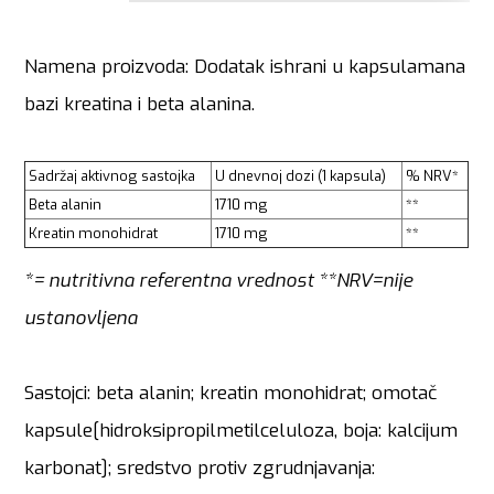
Namena proizvoda: Dodatak ishrani u kapsulamana
bazi kreatina i beta alanina.
Sadržaj aktivnog sastojka
U dnevnoj dozi (1 kapsula)
% NRV*
Beta alanin
1710 mg
**
Kreatin monohidrat
1710 mg
**
*= nutritivna referentna vrednost **NRV=nije
ustanovljena
Sastojci: beta alanin; kreatin monohidrat; omotač
kapsule[hidroksipropilmetilceluloza, boja: kalcijum
karbonat]; sredstvo protiv zgrudnjavanja: