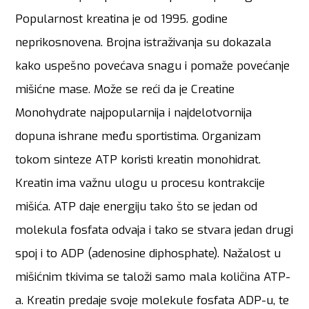
Popularnost kreatina je od 1995. godine
neprikosnovena. Brojna istraživanja su dokazala
kako uspešno povećava snagu i pomaže povećanje
mišićne mase. Može se reći da je Creatine
Monohydrate najpopularnija i najdelotvornija
dopuna ishrane među sportistima. Organizam
tokom sinteze ATP koristi kreatin monohidrat.
Kreatin ima važnu ulogu u procesu kontrakcije
mišića. ATP daje energiju tako što se jedan od
molekula fosfata odvaja i tako se stvara jedan drugi
spoj i to ADP (adenosine diphosphate). Nažalost u
mišićnim tkivima se taloži samo mala količina ATP-
a. Kreatin predaje svoje molekule fosfata ADP-u, te