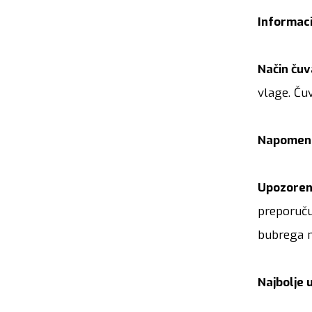
Informaci
Način čuv
vlage. Čuv
Napomen
Upozoren
preporuču
bubrega n
Najbolje u