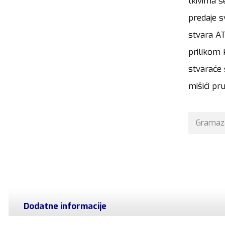
tkivima s
predaje 
stvara AT
prilikom 
stvaraće 
mišići pr
Gramaz
Dodatne informacije