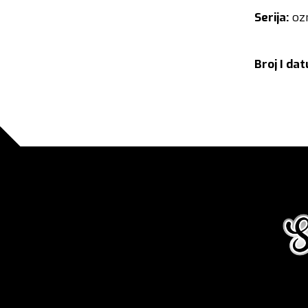
Serija:
oz
Broj I da