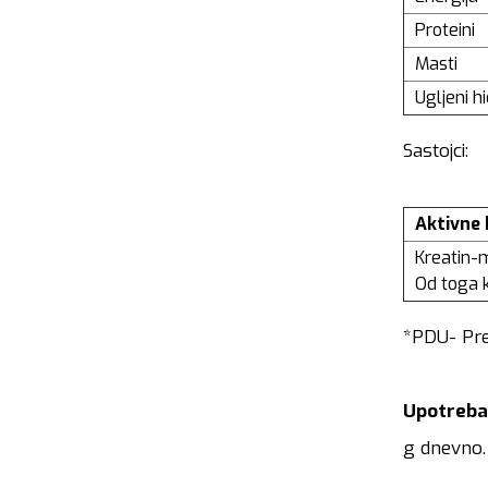
Proteini
Masti
Ugljeni hi
Sastojci:
Aktivne
Kreatin-
Od toga k
*PDU- Pre
Upotreba
g dnevno. 