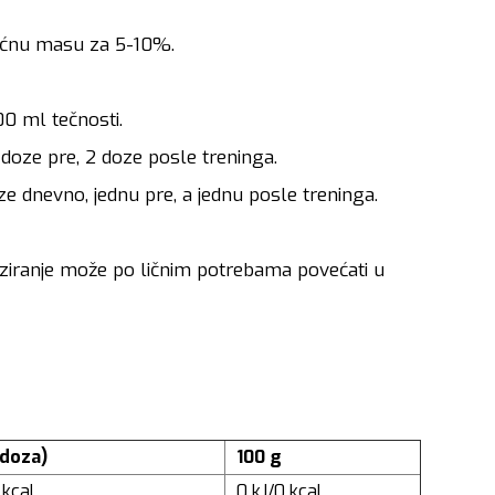
šićnu masu za 5-10%.
00 ml tečnosti.
 doze pre, 2 doze posle treninga.
ze dnevno, jednu pre, a jednu posle treninga.
iranje može po ličnim potrebama povećati u
(1 doza)
100 g
 kcal
0 kJ/0 kcal