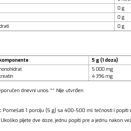
0 g
0 g
drati
0 g
 komponente
5 g (1 doza)
monohidrat
5 000 mg
reatin
4 396 mg
poručen dnevni unos ** Nije utvrđen
:
Pomešati 1 porciju (5 g) sa 400-500 ml tečnosti i popit
Ukoliko pijete dve doze, jednu popiti pre a jednu nakon ve