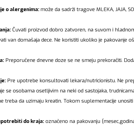
je o alergenima:
može da sadrži tragove MLEKA, JAJA, SOJ
anja:
Čuvati proizvod dobro zatvoren, na suvom i hladnom
ati van domašaja dece. Ne koristiti ukoliko je pakovanje o
a:
Preporučene dnevne doze se ne smeju prekoračiti. Dodac
je:
Pre upotrebe konsultovati lekara/nutricionistu. Ne p
je se osobama osetljivim na neki od sastojaka, trudnicam
e treba da uzimaju kreatin. Tokom suplementacije unositi 
potrebiti do kraja:
označeno na pakovanju (mesec,godina