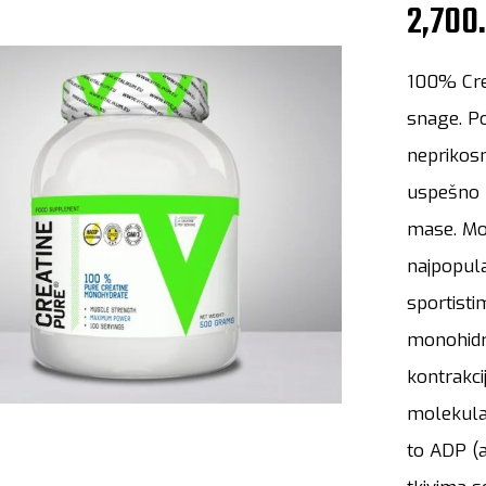
2,700
100% Cre
snage. Po
neprikosn
uspešno 
mase. Mož
najpopula
sportisti
monohidr
kontrakci
molekula 
to ADP (