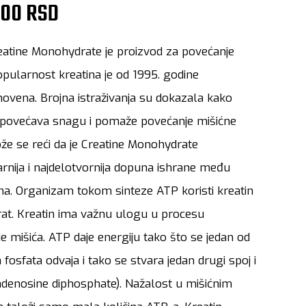
.00 RSD
atine Monohydrate je proizvod za povećanje
pularnost kreatina je od 1995. godine
ovena. Brojna istraživanja su dokazala kako
povećava snagu i pomaže povećanje mišićne
e se reći da je Creatine Monohydrate
rnija i najdelotvornija dopuna ishrane među
ma. Organizam tokom sinteze ATP koristi kreatin
at. Kreatin ima važnu ulogu u procesu
je mišića. ATP daje energiju tako što se jedan od
fosfata odvaja i tako se stvara jedan drugi spoj i
adenosine diphosphate). Nažalost u mišićnim