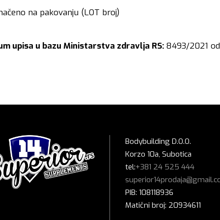
načeno na pakovanju (LOT broj)
tum upisa u bazu Ministarstva zdravlja RS:
8493/2021 od 
Bodybuilding D.O.O.
Korzo 10a, Subotica
tel:
+381 24 525 444
superior14prodaja@gmail.
PIB: 108118936
Matični broj: 20934611