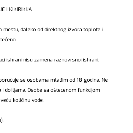
E I KIKIRIKIJA
 mestu, daleko od direktnog izvora toplote i
štećeno.
i ishrani nisu zamena raznovrsnoj ishrani.
reporučuje se osobama mlađim od 18 godina. Ne
a i dojiljama. Osobe sa oštećenom funkcijom
veću količinu vode.
).