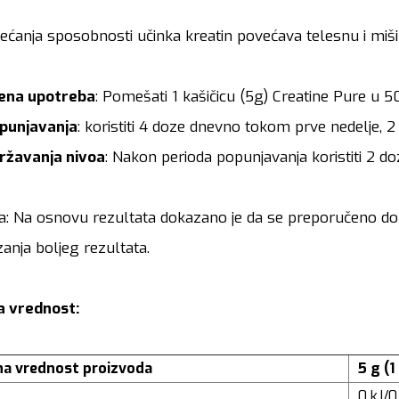
ećanja sposobnosti učinka kreatin povećava telesnu i mi
ena upotreba
: Pomešati 1 kašičicu (5g) Creatine Pure u 5
punjavanja
: koristiti 4 doze dnevno tokom prve nedelje, 2
ržavanja nivoa
: Nakon perioda popunjavanja koristiti 2 do
 Na osnovu rezultata dokazano je da se preporučeno doz
izanja boljeg rezultata.
a vrednost:
na vrednost proizvoda
5 g 
0 kJ/0