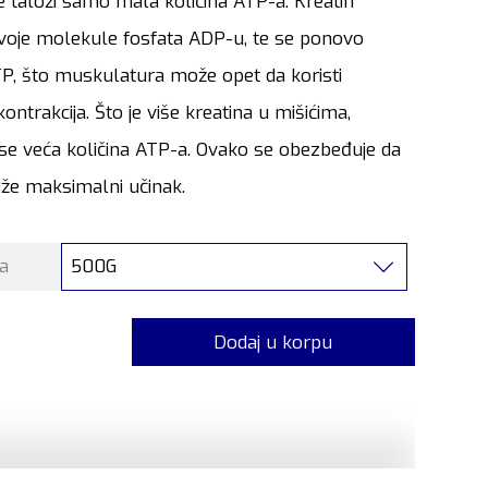
e taloži samo mala količina ATP-a. Kreatin
svoje molekule fosfata ADP-u, te se ponovo
P, što muskulatura može opet da koristi
kontrakcija. Što je više kreatina u mišićima,
se veća količina ATP-a. Ovako se obezbeđuje da
uže maksimalni učinak.
500G
a
Dodaj u korpu