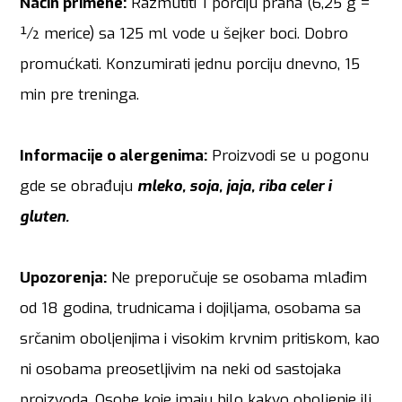
Način primene:
Razmutiti 1 porciju praha (6,25 g =
½ merice) sa 125 ml vode u šejker boci. Dobro
promućkati. Konzumirati jednu porciju dnevno, 15
min pre treninga.
Informacije o alergenima:
Proizvodi se u pogonu
gde se obrađuju
mleko, soja, jaja, riba celer i
gluten.
Upozorenja:
Ne preporučuje se osobama mlađim
od 18 godina, trudnicama i dojiljama, osobama sa
srčanim oboljenjima i visokim krvnim pritiskom, kao
ni osobama preosetljivim na neki od sastojaka
proizvoda. Osobe koje imaju bilo kakvo oboljenje ili