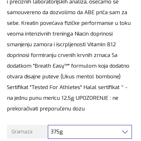
i preciznih laboratorijskih analiza, osećamo se
samouvereno da dozvolimo da ABE priča sam za
sebe. Kreatin povećava fizičke performanse u toku
veoma intenzivnih treninga Niacin doprinosi
smanjenju zamora i iscrpljenosti Vitamin B12
doprinosi formiranju crvenih krvnih zrnaca Sa
dodatkom "Breath Easy™" formulom koja dodatno
otvara disajne puteve (Ukus mentol bombone)
Sertifikat "Tested For Athletes" Halal sertifikat * -
na jednu punu mericu 12,5g UPOZORENJE : ne
prekoračivati preporučenu dozu
375g
Gramaza