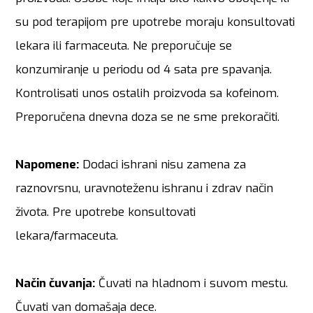
su pod terapijom pre upotrebe moraju konsultovati
lekara ili farmaceuta. Ne preporučuje se
konzumiranje u periodu od 4 sata pre spavanja.
Kontrolisati unos ostalih proizvoda sa kofeinom.
Preporučena dnevna doza se ne sme prekoračiti.
Napomene:
Dodaci ishrani nisu zamena za
raznovrsnu, uravnoteženu ishranu i zdrav način
života. Pre upotrebe konsultovati
lekara/farmaceuta.
Način čuvanja:
Čuvati na hladnom i suvom mestu.
Čuvati van domašaja dece.