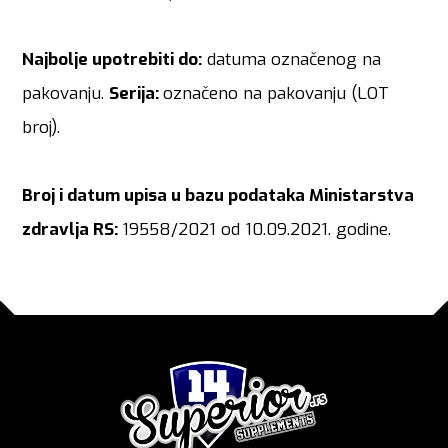
Najbolje upotrebiti do:
datuma označenog na
pakovanju.
Serija:
označeno na pakovanju (LOT
broj).
Broj i datum upisa u bazu podataka Ministarstv
a
zdravlja RS:
19558/2021 od 10.09.2021. godine.