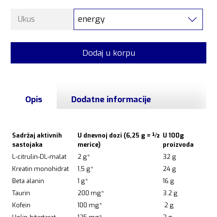
energy
Ukus
Dodaj u korpu
Opis
Dodatne informacije
Sadržaj aktivnih
U dnevnoj dozi (6,25 g = ½
U 100g
sastojaka
merice)
proizvoda
L-citrulin-DL-malat
2 g*
32 g
Kreatin monohidrat
1,5 g*
24 g
Beta alanin
1 g*
16 g
Taurin
200 mg*
3.2 g
Kofein
100 mg*
2 g