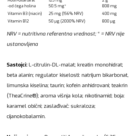
Holin-bitartarat
125 mg*
2 g
-od čega holina
50.5 mg*
808 mg
Vitamin B3 (niacin)
25 mg (156% NRV)
400 mg
Vitamin B12
50 µg (2000% NRV)
800 µg
NRV = nutritivna referentna vrednost; * = NRV nije
ustanovljena
Sastojci:
L-citrulin-DL-malat; kreatin monohidrat;
beta alanin; regulator kiselosti: natrijum bikarbonat,
limunska kiselina; taurin; kofein anhidrovani; teakrin
(TheaCrine®); aroma višnja kola; nikotinamid; boja:
karamel obični; zaslađivač: sukraloza;
cijanokobalamin.