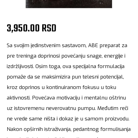
3,950.00 RSD
Sa svojim jedinstvenim sastavom, ABE preparat za
pre treninga doprinosi povećanju snage, energije i
izdržljivosti. Osim toga, ova specijalna formulacija
pomaže da se maksimizira pun telesni potencijal,
kroz doprinos u kontinuiranom fokusu u toku
aktivnosti. Povećava motivaciju i mentalnu oštrinu
uz istovremenu neverovatnu pumpu. Međutim reči
ne vrede same ništa i dokaz je u samom proizvodu.
Nakon opširnih istraživanja, pedantnog formulisanja