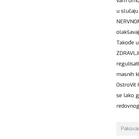
vam omog
u slučaj
NERVNOM 
olakšavaj
Takođe ut
ZDRAVLJE
regulisat
masnih k
OstroVit 
se lako g
redovnog 
Pakova