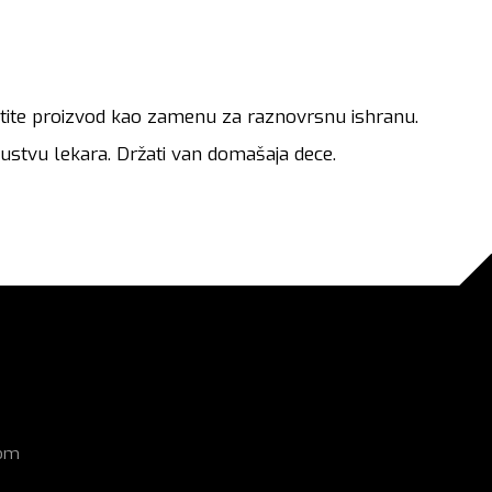
tite proizvod kao zamenu za raznovrsnu ishranu.
upustvu lekara. Držati van domašaja dece.
com