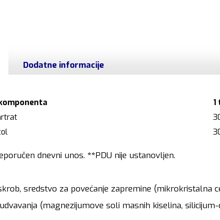
Dodatne informacije
 komponenta
1
artrat
3
tol
3
eporučen dnevni unos.
**
PDU nije ustanovljen.
krob, sredstvo za povećanje zapremine (mikrokristalna celu
udvavanja (magnezijumove soli masnih kiselina, silicijum-d