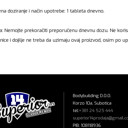
a doziranje i način upotrebe: 1 tableta dnevno.
 Nemojte prekoračiti preporučenu dnevnu dozu. Ne koris
nice i dojilje ne treba da uzimaju ovaj proizvod, osim po 
Bodybuilding D.O.O.
Korzo 10a, Subotica
tel:
+381 24 525 444
superior14prodaja@gmail.
PIB: 108118936