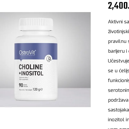
2,400
Aktivni s
životinjs
pravilnu
barijeru 
Učestvuje
se u će
funkcioni
serotonin
podržava
sastojak
inozitol 