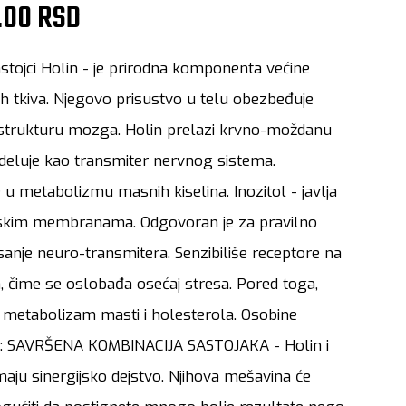
.00 RSD
astojci Holin - je prirodna komponenta većine
kih tkiva. Njegovo prisustvo u telu obezbeđuje
 strukturu mozga. Holin prelazi krvno-moždanu
i deluje kao transmiter nervnog sistema.
 u metabolizmu masnih kiselina. Inozitol - javlja
lijskim membranama. Odgovoran je za pravilno
sanje neuro-transmitera. Senzibiliše receptore na
, čime se oslobađa osećaj stresa. Pored toga,
 metabolizam masti i holesterola. Osobine
a: SAVRŠENA KOMBINACIJA SASTOJAKA - Holin i
imaju sinergijsko dejstvo. Njihova mešavina će