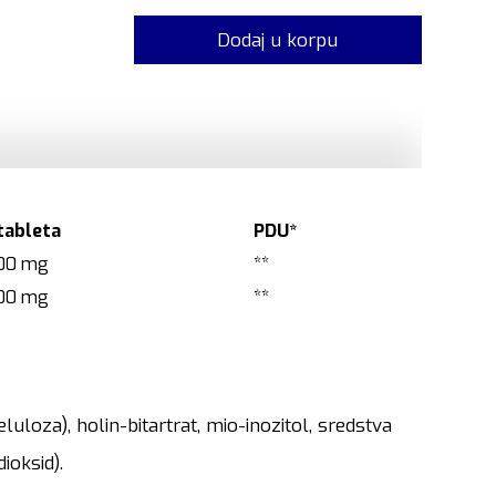
Dodaj u korpu
 tableta
PDU*
00 mg
**
00 mg
**
loza), holin-bitartrat, mio-inozitol, sredstva
ioksid).