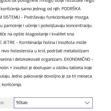
ućiti da postignete mnogo bolje rezultate nego
u korišćenja samo jednog od njih. PODRŠKA
SISTEMU - Podržavaju funkcionisanje mozga,
u pamćenje i učenje i poboljšavaju koncentraciju.
iče na opšte blagostanje i kvalitet sna.
 JETRE - Kombinacija holina i inozitola može
i nivo holesterola u krvi, podržati metabolizam
iselina i detoksikovati organizam. EKONOMIČNO -
holin + inozitol je dostupan u obliku tableta koje
utaju. Jedno pakovanje dovoljno je za tri meseca
korišćenja.
90tab
nje