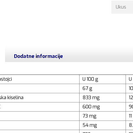
Ukus
Dodatne informacije
stojci
U 100 g
U 
67 g
1
ska kiselina
833 mg
1
C
600 mg
9
73 mg
1
54 mg
8