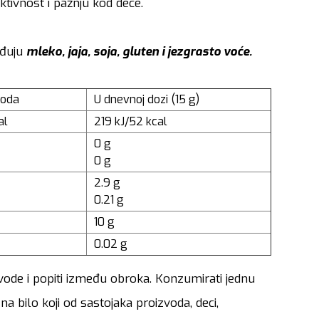
tivnost i pažnju kod dece.
đuju
mleko, jaja, soja, gluten i jezgrasto voće.
voda
U dnevnoj dozi (15 g)
al
219 kJ/52 kcal
0 g
0 g
2.9 g
0.21 g
10 g
0.02 g
vode i popiti između obroka. Konzumirati jednu
 bilo koji od sastojaka proizvoda, deci,