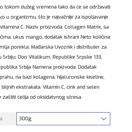
o tokom dužeg vremena tako da će se održavati
vo u organizmu, što je najvažnije za ispoljavanje
 vitamina C. Naziv proizvoda: Collagen Matrix, sa
čima, ukus mango, dodatak ishrani Neto količina:
lja porekla: Mađarska Uvoznik i distributer za
 Srbiju: Doo Vitalikum, Republike Srpske 133,
epublika Srbija Namena proizvoda: Dodatak
 prahu, na bazi kolagena, hijaluronske kiseline,
i biljnih ekstrakata. Vitamin C, cink and selen
 zaštiti ćelija od oksidatvnog stresa.
300g
a