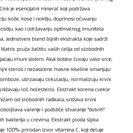
 Cink je esencijalni mineral koji podržava
iju kože, kose i noktiju, doprinosi očuvanju
kostiju, kao i održavanju optimalnog imuniteta
. Jedinstveni blend bljnih ekstrakta koje sadrži
Matrix pruža žaštitu vaših ćelija od slobodnih
i jačaju imuni sistem. Akai bobice čuvaju vaše srce,
 biljni steroli i nezasićene masne kiseline smanjuju
tromboze, ubrzavaju cirkulaciju, normalizuju krvni
i snižavaju loš holesterol. Ekstrakt korena cvekle
anizam od slobodnih radikala, snižava krvni
 poboljšava varenje i podstiče stvaranje "dobrih"
ih bakterija u crevima. Ekstrakt ploda šipka
e 100% prirodan izvor vitamina C, koji deluje