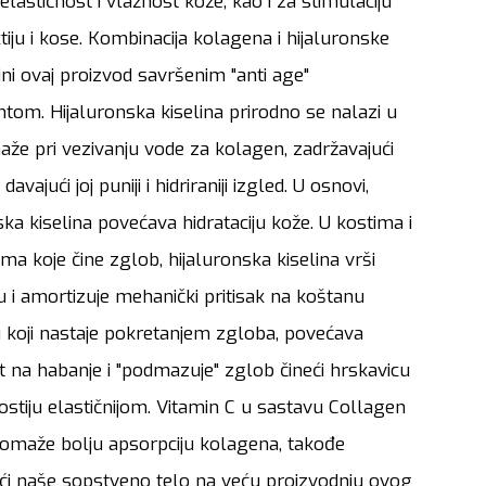
elastičnost i vlažnost kože, kao i za stimulaciju
tiju i kose. Kombinacija kolagena i hijaluronske
čini ovaj proizvod savršenim "anti age"
om. Hijaluronska kiselina prirodno se nalazi u
aže pri vezivanju vode za kolagen, zadržavajući
 davajući joj puniji i hidriraniji izgled. U osnovi,
ska kiselina povećava hidrataciju kože. U kostima i
ma koje čine zglob, hijaluronska kiselina vrši
 i amortizuje mehanički pritisak na koštanu
 koji nastaje pokretanjem zgloba, povećava
 na habanje i "podmazuje" zglob čineći hrskavicu
stiju elastičnijom. Vitamin C u sastavu Collagen
pomaže bolju apsorpciju kolagena, takođe
ći naše sopstveno telo na veću proizvodnju ovog