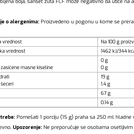
ljena boja, sanset žuta FCF može negativno da utiče na ak
je o alergenima:
Proizvedeno u pogonu u kome se prera
a vrednost
Na 100 g proiz
ka vrednost
1462 kJ/344 kc
0 g
 zasićene masne kiseline
0 g
drati
19 g
šećeri
1.4 g
67 g
0.14 g
trebe:
Pomešati 1 porciju (15 g) praha sa 250 ml hladne 
evno.
Upozorenje:
Ne preporučuje se osobama osetljivim na