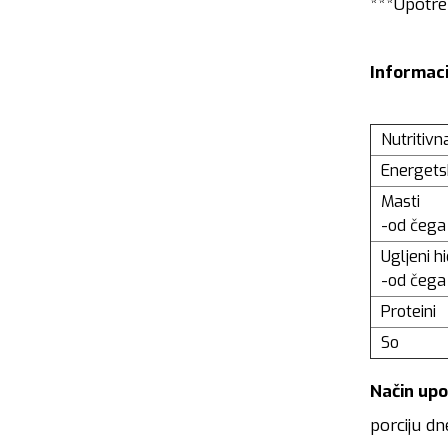
***Upotreb
Informaci
Nutritivn
Energets
Masti
-od čega
Ugljeni hi
-od čega 
Proteini
So
Način upo
porciju dn