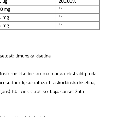
0 µg
200.00%
50 mg
**
0 mg
**
5 mg
**
selosti: limunska kiselina;
tofosforne kiseline; aroma manga; ekstrakt ploda
i acesulfam-k, sukraloza; L-askorbinska kiselina;
is) 10:1; cink-citrat; so; boja: sanset žuta