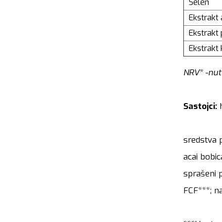
Selen
Ekstrakt 
Ekstrakt 
Ekstrakt
NRV* -nut
Sastojci:
sredstva p
acai bobic
sprašeni p
FCF***; na