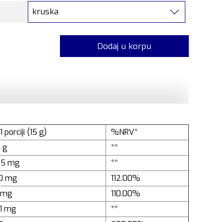
kruska
Dodaj u korpu
1 porciji (15 g)
%NRV*
0 g
**
25 mg
**
0 mg
112.00%
1 mg
110.00%
.1 mg
**