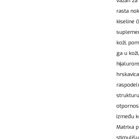
važan za 
rasta nok
kiseline 
suplement
koži, pom
ga u koži,
hijaluron
hrskavica
raspodelu
strukturu
otpornost
između ko
Matrixa 
stimulišu