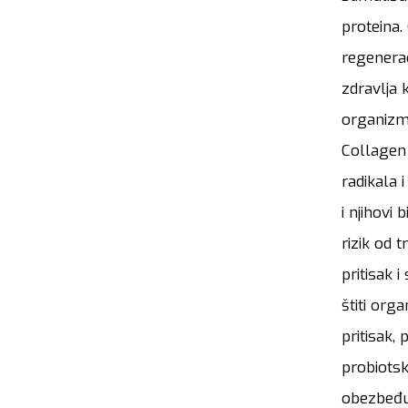
proteina.
regenerac
zdravlja 
organizma
Collagen 
radikala 
i njihovi
rizik od 
pritisak 
štiti org
pritisak,
probiotsk
obezbeđuj