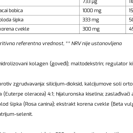
733 µg
11
acai bobica
1000 mg
1
ploda šipka
333 mg
5
 korena cvekle
300 mg
4
ritivna referentna vrednost, ** NRV nije ustanovljena
hidrolizovani kolagen (goveđi); maltodekstrin; regulator ki
rotiv zgrudvavanja: silicijum-dioksid, kalcijumove soli or
a (Euterpe oleracea) 4:1; hijaluronska kiselina; zaslađivač
lod šipka (Rosa canina); ekstrakt korena cvekle (Beta vulgar
trijum-selenit.