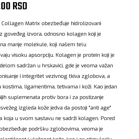
.00 RSD
 Collagen Matrix obezbeđuje hidrolizovani
z goveđeg izvora, odnosno kolagen koji je
 na manje molekule, koji našem telu
ju visoku apsorpciju. Kolagen je protein koji je
 delom sadržan u hrskavici, gde je veoma važan
onisanje i integritet vezivnog tkiva zglobova, a
u kostima, ligamentima, tetivama i koži. Kao jedan
nijih suplemenata protiv bora i za postizanje
svežeg izgleda kože jedva da postoji "anti age"
a koja u svom sastavu ne sadrži kolagen. Pored
 obezbeđuje podršku zglobovima, veoma je