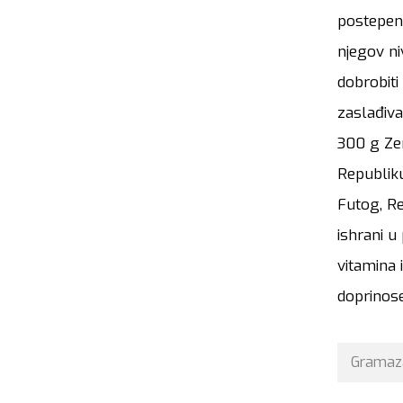
postepen
njegov ni
dobrobiti
zaslađiva
300 g Zem
Republiku
Futog, R
ishrani u
vitamina 
doprinose
Gramaz