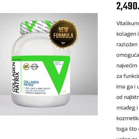
2,490
Vitalikum
kolagen i
razložen
omogućava
najvećim
za funkci
ima ga i 
od najbit
mlađeg i 
kozmetik
toga što