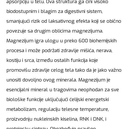
apsorpciju u telu. Ova struktura ga čini visoko
biodostupnim i blagim za digestivni sistem,
smanjujući rizik od laksativnog efekta koji se obično
povezuje sa drugim oblicima magnezijuma.
Magnezijum igra ulogu u preko 600 biohemijskih
procesa i može podržati zdravlje mišića, nerava,
kostiju i srca, između ostalih funkcija koje
promovišu zdravlje celog tela tako da je jako važno
unositi dovoljno ovog minerala. Magnezijum je
esencijalni mineral u tragovima neophodan za sve
biološke funkcije uključujući ćelijski energetski
metabolizam, regulaciju telesne temperature,
proizvodnju nukleinskih kiselina, RNK i DNK, i
proteinsku sintezu. Obezbeđuje pravilno