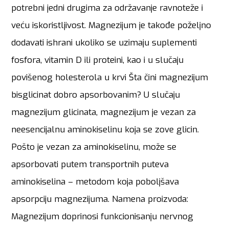
potrebni jedni drugima za održavanje ravnoteže i
veću iskoristljivost. Magnezijum je takođe poželjno
dodavati ishrani ukoliko se uzimaju suplementi
fosfora, vitamin D ili proteini, kao i u slučaju
povišenog holesterola u krvi Šta čini magnezijum
bisglicinat dobro apsorbovanim? U slučaju
magnezijum glicinata, magnezijum je vezan za
neesencijalnu aminokiselinu koja se zove glicin.
Pošto je vezan za aminokiselinu, može se
apsorbovati putem transportnih puteva
aminokiselina – metodom koja poboljšava
apsorpciju magnezijuma. Namena proizvoda:
Magnezijum doprinosi funkcionisanju nervnog