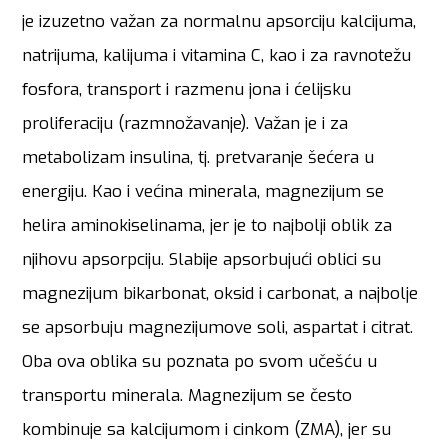
je izuzetno važan za normalnu apsorciju kalcijuma,
natrijuma, kalijuma i vitamina C, kao i za ravnotežu
fosfora, transport i razmenu jona i ćelijsku
proliferaciju (razmnožavanje). Važan je i za
metabolizam insulina, tj. pretvaranje šećera u
energiju. Kao i većina minerala, magnezijum se
helira aminokiselinama, jer je to najbolji oblik za
njihovu apsorpciju. Slabije apsorbujući oblici su
magnezijum bikarbonat, oksid i carbonat, a najbolje
se apsorbuju magnezijumove soli, aspartat i citrat.
Oba ova oblika su poznata po svom učešću u
transportu minerala. Magnezijum se često
kombinuje sa kalcijumom i cinkom (ZMA), jer su