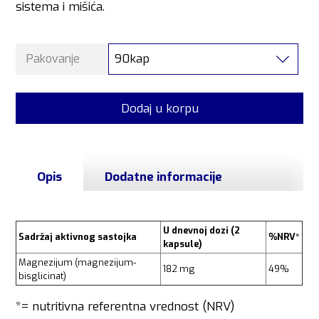
sistema i mišića.
90kap
Pakovanje
Dodaj u korpu
Opis
Dodatne informacije
U dnevnoj dozi
(2
Sadržaj aktivnog sastojka
%NRV*
kapsule)
Magnezijum (magnezijum-
182 mg
49%
bisglicinat)
*= nutritivna referentna vrednost (NRV)