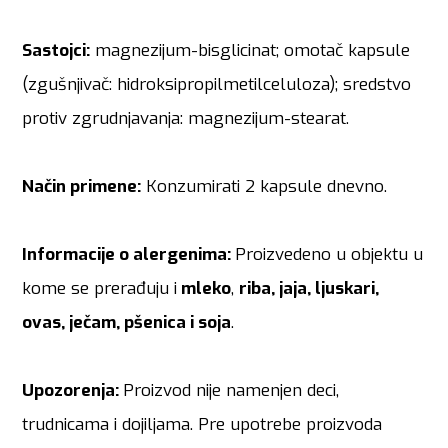
S
astojci:
magnezijum-bisglicinat; omotač kapsule
(zgušnjivač: hidroksipropilmetilceluloza); sredstvo
protiv zgrudnjavanja: magnezijum-stearat.
Način primene:
Konzumirati 2 kapsule dnevno.
Informacije o alergenima:
Proizvedeno u objektu u
kome se prerađuju i
mleko
,
riba, jaja, ljuskari,
ovas, ječam, pšenica i soja
.
Upozorenja:
Proizvod nije namenjen deci,
trudnicama i dojiljama. Pre upotrebe proizvoda