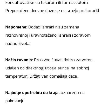
konsultovati se sa lekarom ili farmaceutom.
Preporučene dnevne doze se ne smeju prekoračiti.
Napomene:
Dodaci ishrani nisu zamena
raznovrsnoj i uravnoteženoj ishrani i zdravom
načinu života.
Način čuvanja:
Proizvod čuvati dobro zatvoren,
udaljen od direktnog uticaja sunca, na sobnoj
temperaturi. Držati van domašaja dece.
Najbolje upotrebiti do kraja:
označeno na
pakovanju