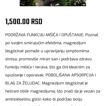
1,500.00 RSD
PODRŽAVA FUNKCIJU MIŠIĆA I OPUŠTANJE. Poznat
po svojim smirujućim efektima, magnezijum
bisglicinat pomaže u upravljanju simptomima
stresa, promoviše miran san i podržava zdravu
funkciju mišića i nerava, što ga čini idealnim za
opuštanje i oporavak. POBOLJŠANA APSORPCIJA I
BLAG ZA ŽELUDAC. Magnezijum bisglicinat je
helirani oblik magnezijuma, što znači da je vezan za
aminokiselinu glicin kako bi podržao bolju