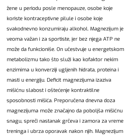
žene u periodu posle menopauze, osobe koje
koriste kontraceptivne pilule i osobe koje
svakodnevno konzumiraju alkohol. Magnezijum je
veoma važan i za sportiste, jer bez njega ATP ne
može da funkcioniše. On učestvuje u energetskom
metabolizmu tako što služi kao kofaktor nekim
enzimima u konverziji ugljenih hidrata, proteina i
masti u energiju. Deficit magnezijuma izaziva
mišićnu slabost i oštećenje kontraktilne
sposobnosti mišića. Preporučena dnevna doza
magnezijuma može značajno da poboljša mišićnu
snagu, spreči nastanak grčeva i zamora za vreme
treninga i ubrza oporavak nakon njih. Magnezijum