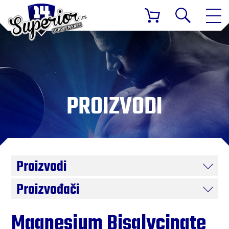
PROIZVODI
Proizvodi
Proizvođači
Magnesium Bisglycinate