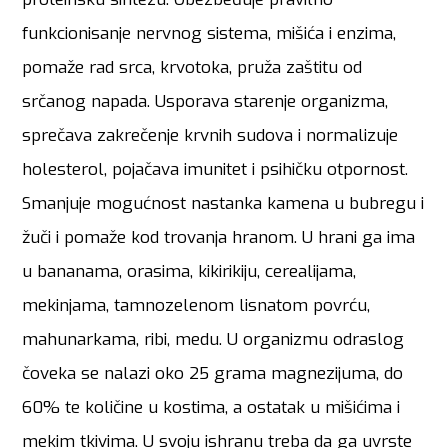
funkcionisanje nervnog sistema, mišića i enzima,
pomaže rad srca, krvotoka, pruža zaštitu od
srčanog napada. Usporava starenje organizma,
sprečava zakrečenje krvnih sudova i normalizuje
holesterol, pojačava imunitet i psihičku otpornost.
Smanjuje mogućnost nastanka kamena u bubregu i
žuči i pomaže kod trovanja hranom. U hrani ga ima
u bananama, orasima, kikirikiju, cerealijama,
mekinjama, tamnozelenom lisnatom povrću,
mahunarkama, ribi, medu. U organizmu odraslog
čoveka se nalazi oko 25 grama magnezijuma, do
60% te količine u kostima, a ostatak u mišićima i
mekim tkivima. U svoju ishranu treba da ga uvrste