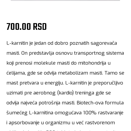
700.00 RSD
L-karnitin je jedan od dobro poznatih sagorevača
masti. On predstavlja osnovu transportnog sistema
koji prenosi molekule masti do mitohondrija u
ćelijama, gde se odvija metabolizam masti. Tamo se
mast pretvara u energiju. L-karnitin je preporučljivo
uzimati pre aerobnog (kardio) treninga gde se
odvija najveća potrošnja masti. Biotech-ova formula
šumećeg L-karnitina omogućava 100% rastvaranje
i apsorbovanje u organizmu u već rastvorenom