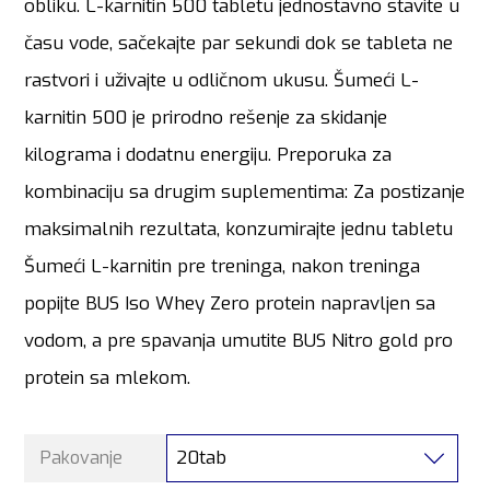
obliku. L-karnitin 500 tabletu jednostavno stavite u
času vode, sačekajte par sekundi dok se tableta ne
rastvori i uživajte u odličnom ukusu. Šumeći L-
karnitin 500 je prirodno rešenje za skidanje
kilograma i dodatnu energiju. Preporuka za
kombinaciju sa drugim suplementima: Za postizanje
maksimalnih rezultata, konzumirajte jednu tabletu
Šumeći L-karnitin pre treninga, nakon treninga
popijte BUS Iso Whey Zero protein napravljen sa
vodom, a pre spavanja umutite BUS Nitro gold pro
protein sa mlekom.
20tab
Pakovanje