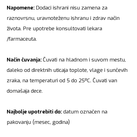
Napomene:
Dodaci ishrani nisu zamena za
raznovrsnu, uravnoteženu ishranu i zdrav način
života. Pre upotrebe konsultovati lekara
/farmaceuta.
Način čuvanja:
Čuvati na hladnom i suvom mestu,
daleko od direktnih uticaja toplote, vlage i sunčevih
zraka, na temperaturi od 5 do 25ºC. Čuvati van
domašaja dece.
Najbolje upotrebiti do:
datum označen na
pakovanju (mesec, godina)