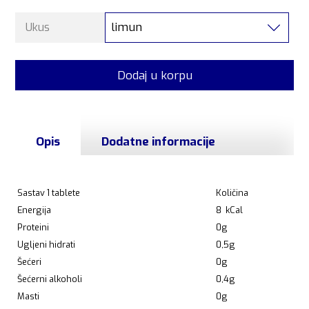
limun
Ukus
Dodaj u korpu
Opis
Dodatne informacije
Sastav 1 tablete
Količina
Energija
8 kCal
Proteini
0g
Ugljeni hidrati
0,5g
Šećeri
0g
Šećerni alkoholi
0,4g
Masti
0g