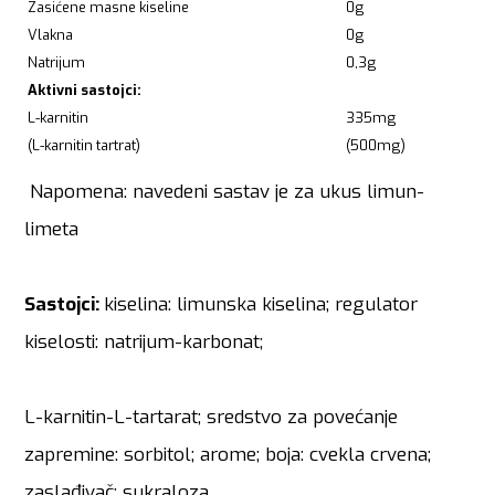
Zasićene masne kiseline
0g
Vlakna
0g
Natrijum
0,3g
Aktivni sastojci:
L-karnitin
335mg
(L-karnitin tartrat)
(500mg)
Napomena: navedeni sastav je za ukus limun-
limeta
Sastojci:
kiselina: limunska kiselina; regulator
kiselosti: natrijum-karbonat;
L-karnitin-L-tartarat; sredstvo za povećanje
zapremine: sorbitol; arome; boja: cvekla crvena;
zaslađivač: sukraloza.