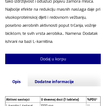
tako izdržljivost i odlažući pojavu zamora mišića.
Najbolje efekte na redukciju masnih naslaga daje pri
visokoproteinskoj dijeti i redovnom vežbanju,
posebno aerobnih aktivnosti poput trčanja, vožnje
biciklom, te svih vrsta aerobika... Namena: Dodatak
ishrani na bazi L-karnitina.
Dodaj u korpu
Opis
Dodatne informacije
Aktivni sastojci
U dnevnoj dozi (1 tableta)
%PDU*
L-karnitin L-tartarat
1000 mg
**