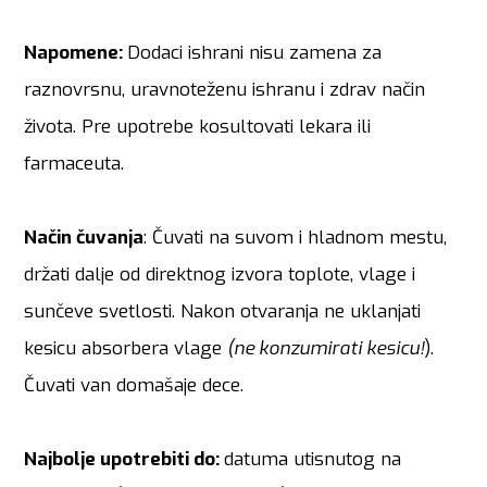
Napomene:
Dodaci ishrani nisu zamena za
raznovrsnu, uravnoteženu ishranu i zdrav način
života. Pre upotrebe kosultovati lekara ili
farmaceuta.
Način čuvanja
: Čuvati na suvom i hladnom mestu,
držati dalje od direktnog izvora toplote, vlage i
sunčeve svetlosti. Nakon otvaranja ne uklanjati
kesicu absorbera vlage
(ne konzumirati kesicu!
).
Čuvati van domašaje dece.
Najbolje upotrebiti do:
datuma utisnutog na