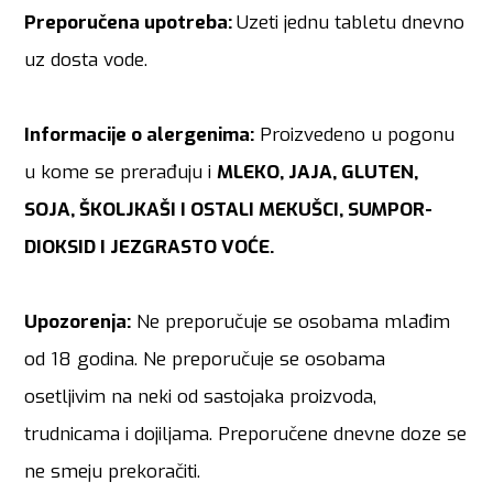
Preporučena upotreba:
Uzeti jednu tabletu dnevno
uz dosta vode.
Informacije o alergenima:
Proizvedeno u pogonu
u kome se prerađuju i
MLEKO, JAJA, GLUTEN,
SOJA, ŠKOLJKAŠI I OSTALI MEKUŠCI, SUMPOR-
DIOKSID I JEZGRASTO VOĆE.
Upozorenja:
Ne preporučuje se osobama mlađim
od 18 godina. Ne preporučuje se osobama
osetljivim na neki od sastojaka proizvoda,
trudnicama i dojiljama. Preporučene dnevne doze se
ne smeju prekoračiti.