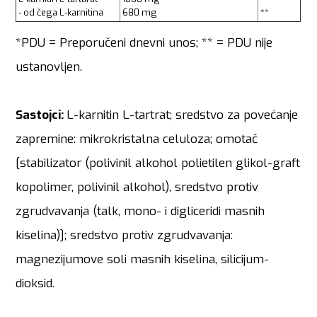
- od čega L-karnitina
680 mg
**
*PDU = Preporučeni dnevni unos; ** = PDU nije
ustanovljen.
Sastojci:
L-karnitin L-tartrat; sredstvo za povećanje
zapremine: mikrokristalna celuloza; omotač
[stabilizator (polivinil alkohol polietilen glikol-graft
kopolimer, polivinil alkohol), sredstvo protiv
zgrudvavanja (talk, mono- i digliceridi masnih
kiselina)]; sredstvo protiv zgrudvavanja:
magnezijumove soli masnih kiselina, silicijum-
dioksid.