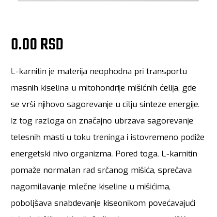
0.00 RSD
L-karnitin je materija neophodna pri transportu
masnih kiselina u mitohondrije mišićnih ćelija, gde
se vrši njihovo sagorevanje u cilju sinteze energije.
Iz tog razloga on značajno ubrzava sagorevanje
telesnih masti u toku treninga i istovremeno podiže
energetski nivo organizma. Pored toga, L-karnitin
pomaže normalan rad srčanog mišića, sprečava
nagomilavanje mlečne kiseline u mišićima,
poboljšava snabdevanje kiseonikom povećavajući